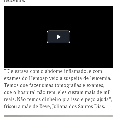
leucemia.
“Ele estava com o abdome inflamado, e com
exames do Hemoap veio a suspeita de leucemia.
Temos que fazer umas tomografias e exames,
que o hospital não tem, eles custam mais de mil
reais. Não temos dinheiro pra isso e peço ajuda”,
frisou a mãe de Keve, Juliana dos Santos Dias.