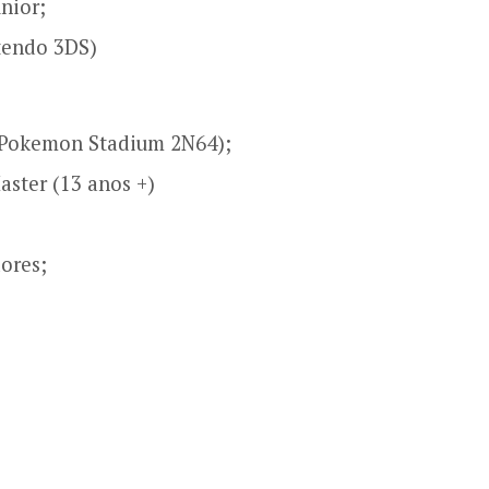
nior;
tendo 3DS)
e Pokemon Stadium 2N64);
ster (13 anos +)
ores;