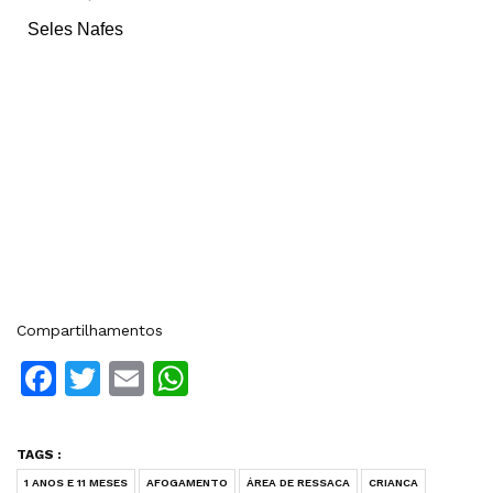
Seles Nafes
Compartilhamentos
Facebook
Twitter
Email
WhatsApp
TAGS :
1 ANOS E 11 MESES
AFOGAMENTO
ÁREA DE RESSACA
CRIANCA