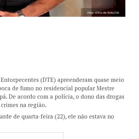
Foto: Olho de Boto/SN
s e Entorpecentes (DTE) apreenderam quase meio
boca de fumo no residencial popular Mestre
apá. De acordo com a polícia, o dono das drogas
crimes na região.
rde de quarta-feira (22), ele não estava no