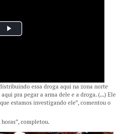
istribuindo essa droga aqui na zona norte
aqui pra pegar a arma dele e a droga. (…) Ele
, que estamos investigando ele”, comentou o
 horas”, completou.