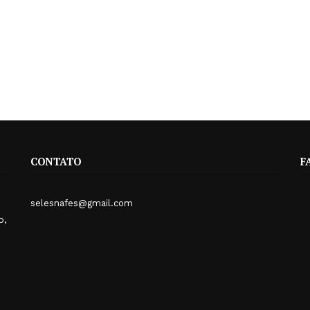
CONTATO
F
selesnafes@gmail.com
o,