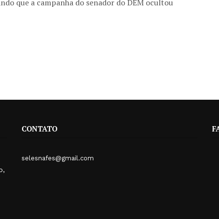
gando que a campanha do senador do DEM ocultou
CONTATO
F
selesnafes@gmail.com
o,