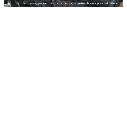
Bombeiros procuram entre os destroços partes de uma possível vítima