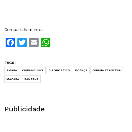
Compartilhamentos
Facebook
Twitter
Email
WhatsApp
TAGS :
AMAPA
CHIKUNGUNYA
DIAGNÓSTICO
DOENÇA
GUIANA FRANCESA
MACAPA
SANTANA
Publicidade