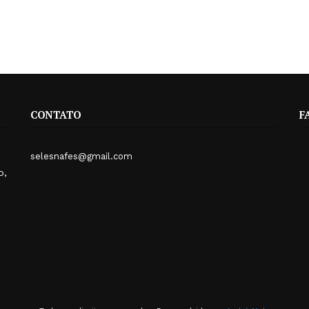
CONTATO
F
selesnafes@gmail.com
o,