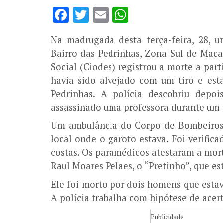
Facebook
Twitter
Email
WhatsApp
Na madrugada desta terça-feira, 28, 
Bairro das Pedrinhas, Zona Sul de Mac
Social (Ciodes) registrou a morte a par
havia sido alvejado com um tiro e es
Pedrinhas. A polícia descobriu depo
assassinado uma professora durante um 
Um ambulância do Corpo de Bombeiros e
local onde o garoto estava. Foi verific
costas. Os paramédicos atestaram a mort
Raul Moares Pelaes, o “Pretinho”, que es
Ele foi morto por dois homens que est
A polícia trabalha com hipótese de acer
Publicidade