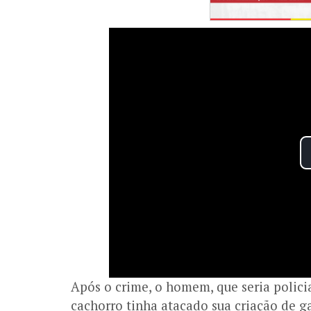
Após o crime, o homem, que seria polici
cachorro tinha atacado sua criação de g