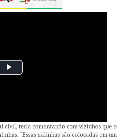
al civil, teria comentando com vizinhos que o
alinhas. “Essas galinhas são colocadas em um