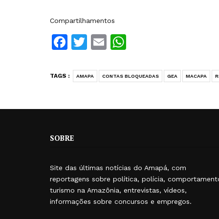
Compartilhamentos
Facebook
Twitter
Email
WhatsApp
TAGS :
AMAPA
CONTAS BLOQUEADAS
GEA
MACAPA
R
SOBRE
Site das últimas notícias do Amapá, com
reportagens sobre política, polícia, comportament
turismo na Amazônia, entrevistas, vídeos,
informações sobre concursos e empregos.