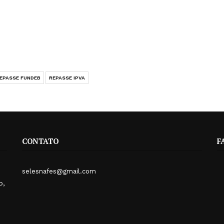
EPASSE FUNDEB
REPASSE IPVA
CONTATO
F
selesnafes@gmail.com
o,