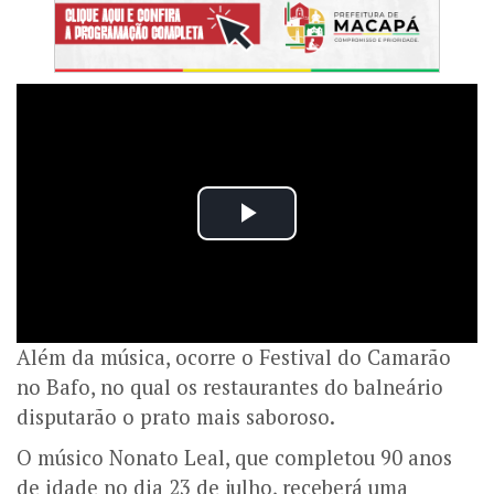
Além da música, ocorre o Festival do Camarão
no Bafo, no qual os restaurantes do balneário
disputarão o prato mais saboroso.
O músico Nonato Leal, que completou 90 anos
de idade no dia 23 de julho, receberá uma