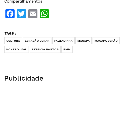
Compartilhamentos
Facebook
Twitter
Email
WhatsApp
TAGS :
CULTURA
ESTAÇÃO LUNAR
FAZENDINHA
MACAPA
MACAPÁ VERÃO
NONATO LEAL
PATRÍCIA BASTOS
PMM
Publicidade