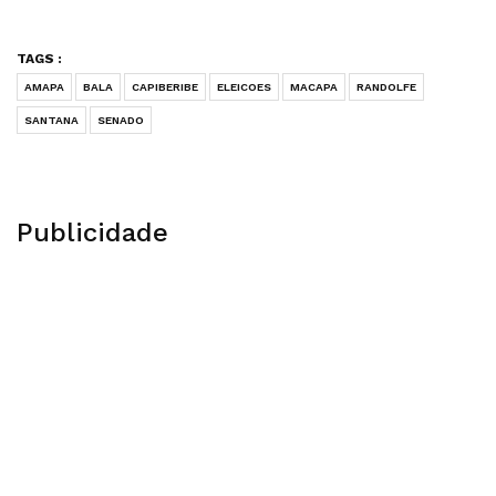
TAGS :
AMAPA
BALA
CAPIBERIBE
ELEICOES
MACAPA
RANDOLFE
SANTANA
SENADO
Publicidade