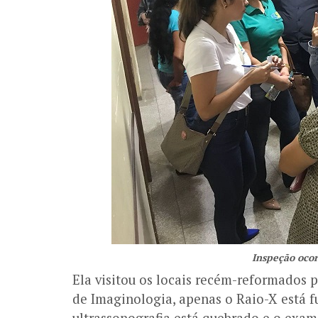
Inspeção ocor
Ela visitou os locais recém-reformados pa
de Imaginologia, apenas o Raio-X está 
ultrassonografia está quebrado e o exam