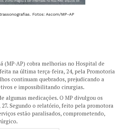
co, Zilma chegou a ser internada no Hcal Foto: arquivo SN
ltrassonografias. Fotos: Ascom/MP-AP
á (MP-AP) cobra melhorias no Hospital de
eita na última terça-feira, 24, pela Promotoria
lhos continuam quebrados, prejudicando a
tivos e impossibilitando cirurgias.
a de algumas medicações. O MP divulgou os
, 27. Segundo o relatório, feito pela promotora
serviços estão paralisados, comprometendo,
rúrgico.