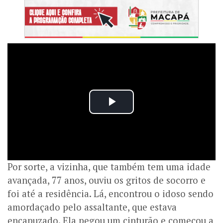
Por sorte, a vizinha, que também tem uma idade
avançada, 77 anos, ouviu os gritos de socorro e
foi até a residência. Lá, encontrou o idoso sendo
amordaçado pelo assaltante, que estava
encapuzado. Ela pegou um cinturão e começou a