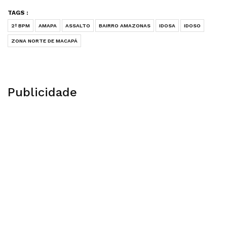
TAGS :
2º BPM
AMAPA
ASSALTO
BAIRRO AMAZONAS
IDOSA
IDOSO
ZONA NORTE DE MACAPÁ
Publicidade