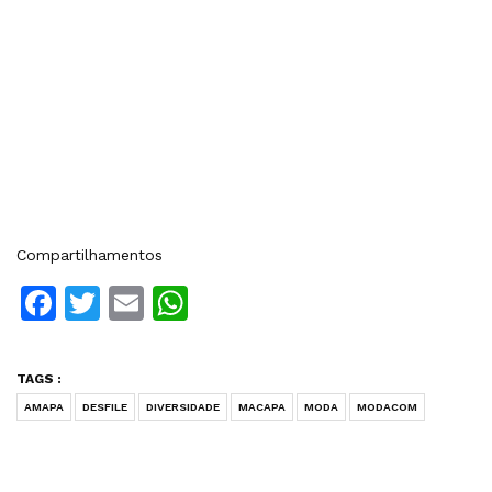
Compartilhamentos
Facebook
Twitter
Email
WhatsApp
TAGS :
AMAPA
DESFILE
DIVERSIDADE
MACAPA
MODA
MODACOM