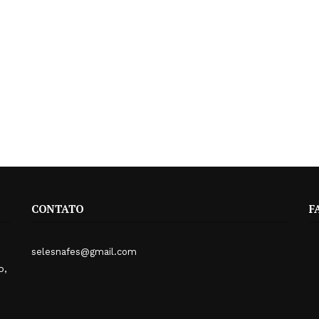
CONTATO
F
selesnafes@gmail.com
o,