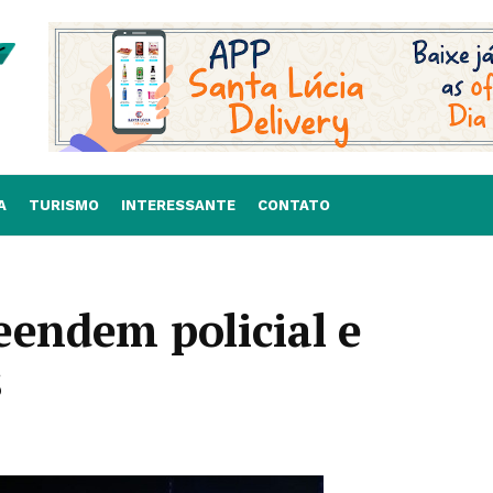
A
TURISMO
INTERESSANTE
CONTATO
eendem policial e
s