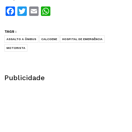
Facebook
Twitter
Email
WhatsApp
TAGS :
ASSALTO A ÔNIBUS
CALCOENE
HOSPITAL DE EMERGÊNCIA
MOTORISTA
Publicidade