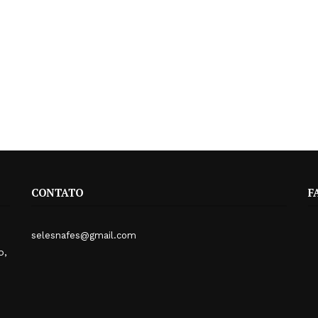
CONTATO
F
selesnafes@gmail.com
o,