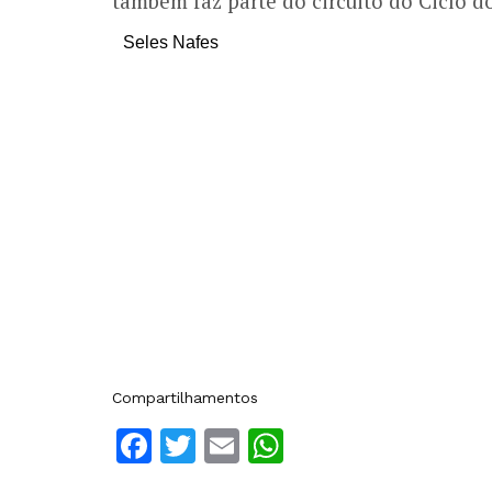
também faz parte do circuito do Ciclo d
Seles Nafes
Compartilhamentos
Facebook
Twitter
Email
WhatsApp