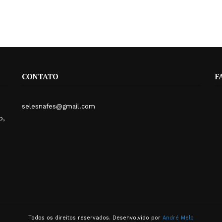
CONTATO
F
selesnafes@gmail.com
o,
Todos os direitos reservados. Desenvolvido por
André Melo