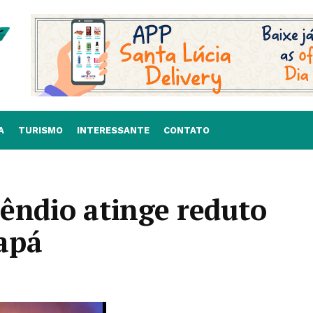
A
TURISMO
INTERESSANTE
CONTATO
êndio atinge reduto
apá