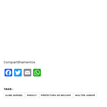
Compartilhamentos
Facebook
Twitter
Email
WhatsApp
TAGS :
ALINE GURGEL
PARACY
PREFEITURA DE MACAPÁ
WALTER JÚNIOR