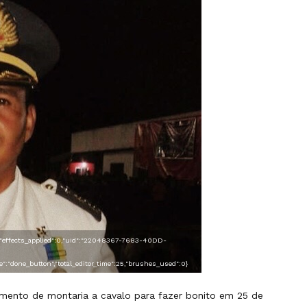
t":0},"effects_applied":0,"uid":"22048367-7683-40DD-
urce":"done_button","total_editor_time":25,"brushes_used":0}
inamento de montaria a cavalo para fazer bonito em 25 de