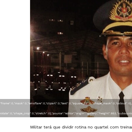
":0,"frame":0,"mask":0,"lensflare":0,"clipart":0,"text":0,"square_fit":0,"shape_mask":0,"callou
ip_rotate":0,"shape_crop":0,"stretch":0},"source":"editor","origin":"gallery","height":853,"subso
Militar terá que dividir rotina no quartel com tre