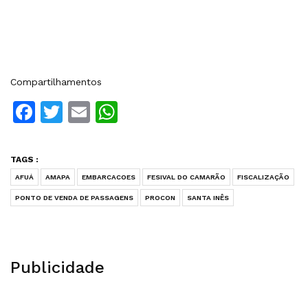
Compartilhamentos
Facebook
Twitter
Email
WhatsApp
TAGS :
AFUÁ
AMAPA
EMBARCACOES
FESIVAL DO CAMARÃO
FISCALIZAÇÃO
PONTO DE VENDA DE PASSAGENS
PROCON
SANTA INÊS
Publicidade