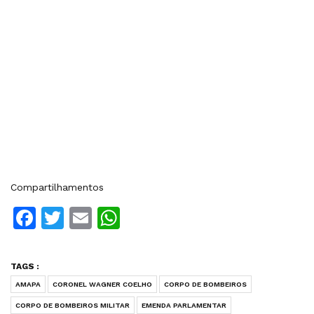
Compartilhamentos
Facebook
Twitter
Email
WhatsApp
TAGS :
AMAPA
CORONEL WAGNER COELHO
CORPO DE BOMBEIROS
CORPO DE BOMBEIROS MILITAR
EMENDA PARLAMENTAR