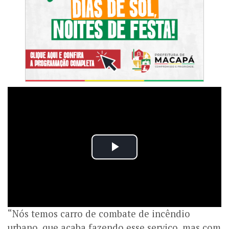
“Nós temos carro de combate de incêndio
urbano, que acaba fazendo esse serviço, mas com