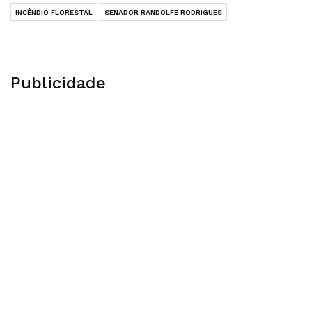
INCÊNDIO FLORESTAL
SENADOR RANDOLFE RODRIGUES
Publicidade